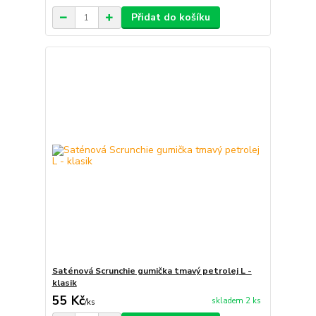
Přidat do košíku
Saténová Scrunchie gumička tmavý petrolej L -
klasik
55 Kč
skladem 2 ks
/
ks