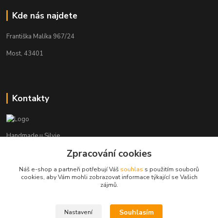
Kde nás najdete
Františka Malíka 967/24
Most, 43401
Kontakty
Handmade u Silvie
Zpracování cookies
+420 737 983 314
Náš e-shop a partneři potřebují Váš
souhlas
s použitím souborů
cookies, aby Vám mohli zobrazovat informace týkající se Vašich
handmade.usilvie@email.cz
zájmů.
Souhlasím
Nastavení