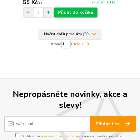
55 Kč
skladem 13 ks
/
ks
Přidat do košíku
Načíst další produkty (20)
strana
z 4
další
Nepropásněte novinky, akce a
slevy!
Přihlásit se
Souhlasím se
zpracováním osobních údajů
za účelem rozesílky newsletteru.