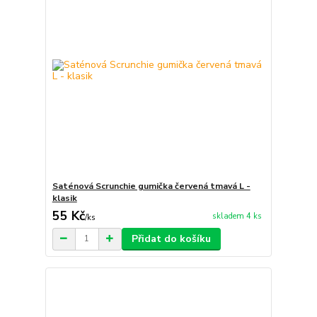
Saténová Scrunchie gumička červená tmavá L -
klasik
55 Kč
skladem 4 ks
/
ks
Přidat do košíku