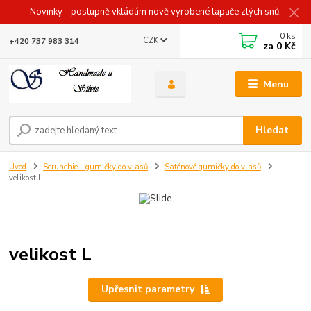
Novinky - postupně vkládám nově vyrobené lapače zlých snů.
0
ks
CZK
+420 737 983 314
za
0 Kč
Menu
Hledat
Úvod
Scrunchie - gumičky do vlasů
Saténové gumičky do vlasů
velikost L
velikost L
Upřesnit parametry