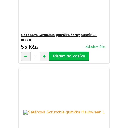
Saténová Scrunchie gumička černý puntík L -
klasik
55 Kč
skladem 9 ks
/
ks
Přidat do košíku