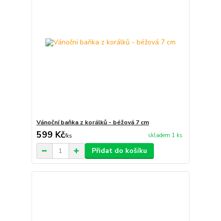
Vánoční baňka z korálků - béžová 7 cm
599 Kč
skladem 1 ks
/
ks
Přidat do košíku