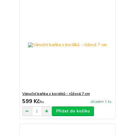
Vánoční baňka z korálků - růžová 7 cm
599 Kč
skladem 1 ks
/
ks
Přidat do košíku