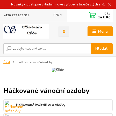
Novinky - postupně vkládám nově vyrobené lapače zlých snů.
0
ks
CZK
+420 737 983 314
za
0 Kč
Menu
Hledat
Úvod
Háčkované vánoční ozdoby
Háčkované vánoční ozdoby
Háčkované hvězdičky a vločky