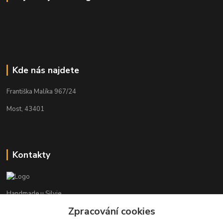
Kde nás najdete
Františka Malíka 967/24
Most, 43401
Kontakty
Handmade u Silvie
Zpracování cookies
+420 737 983 314