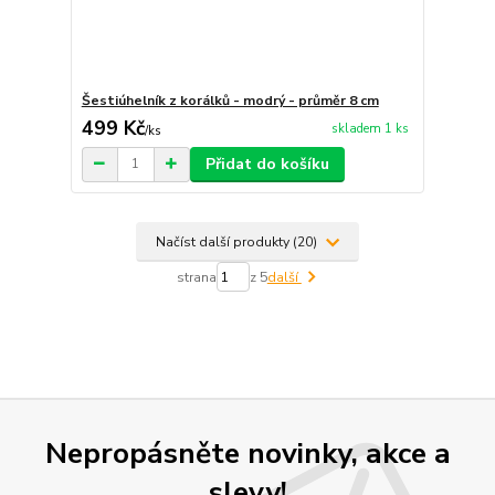
Šestiúhelník z korálků - modrý - průměr 8 cm
499 Kč
skladem 1 ks
/
ks
Přidat do košíku
Načíst další produkty (20)
strana
z 5
další
Nepropásněte novinky, akce a
slevy!