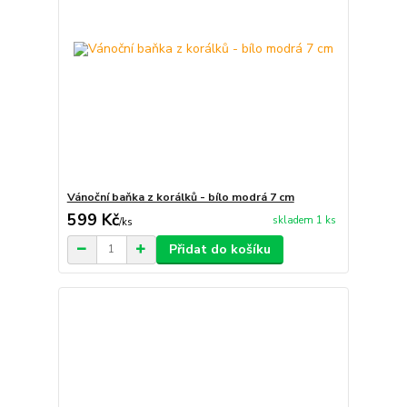
Vánoční baňka z korálků - bílo modrá 7 cm
599 Kč
skladem 1 ks
/
ks
Přidat do košíku