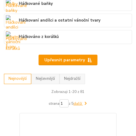
Háčkované baňky
Háčkovaní andílci a ostatní vánoční tvary
Háčkováno z korálků
Upřesnit parametry
Nejnovější
Nejlevnější
Nejdražší
Zobrazuji 1-20 z 81
strana
z 5
další