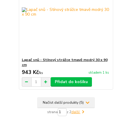
Lapač snů - Stínový strážce tmavě modrý 30 x 90
cm
943 Kč
skladem 1 ks
/
ks
Přidat do košíku
Načíst další produkty (5)
strana
z 2
další