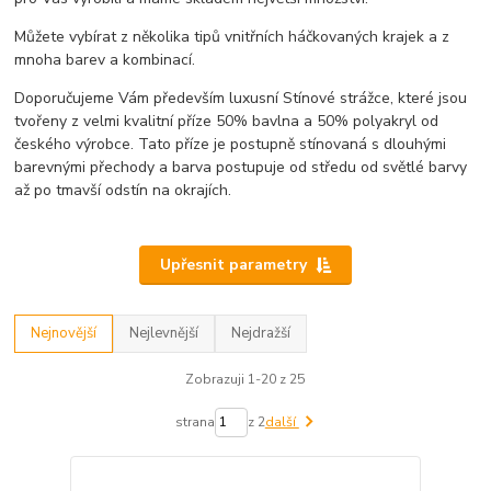
Můžete vybírat z několika tipů vnitřních háčkovaných krajek a z
mnoha barev a kombinací.
Doporučujeme Vám především luxusní Stínové strážce, které jsou
tvořeny z velmi kvalitní příze 50% bavlna a 50% polyakryl od
českého výrobce. Tato příze je postupně stínovaná s dlouhými
barevnými přechody a barva postupuje od středu od světlé barvy
až po tmavší odstín na okrajích.
Upřesnit parametry
Nejnovější
Nejlevnější
Nejdražší
Zobrazuji 1-20 z 25
strana
z 2
další