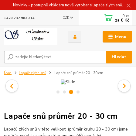
Novinky - postupně vkládám nově vyrobené lapače zlých snů.
0
ks
CZK
+420 737 983 314
za
0 Kč
Menu
Hledat
Úvod
Lapače zlých snů
Lapače snů průměr 20 - 30 cm
Lapače snů průměr 20 - 30 cm
Lapačů zlých snů v této velikosti (průměr kruhu 20 - 30 cm) jsme
pro Vás vyrobili a máme skladem největší množství.