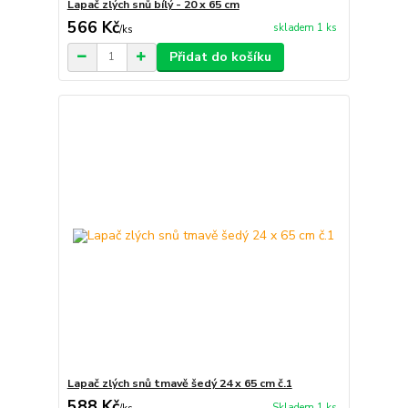
Lapač zlých snů bílý - 20 x 65 cm
566 Kč
skladem 1 ks
/
ks
Přidat do košíku
Lapač zlých snů tmavě šedý 24 x 65 cm č.1
588 Kč
Skladem 1 ks