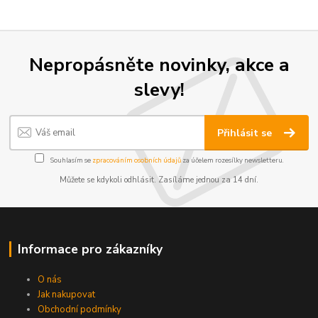
Nepropásněte novinky, akce a
slevy!
Přihlásit se
Souhlasím se
zpracováním osobních údajů
za účelem rozesílky newsletteru.
Můžete se kdykoli odhlásit. Zasíláme jednou za 14 dní.
Informace pro zákazníky
O nás
Jak nakupovat
Obchodní podmínky