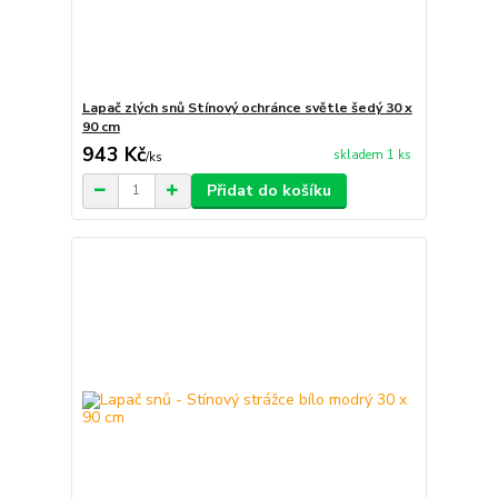
Lapač zlých snů Stínový ochránce světle šedý 30 x
90 cm
943 Kč
skladem 1 ks
/
ks
Přidat do košíku