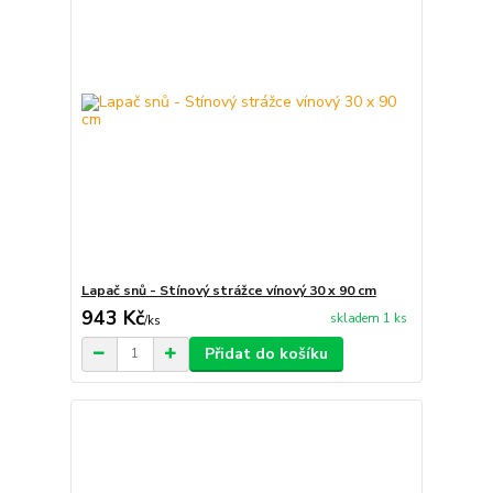
Lapač snů - Stínový strážce vínový 30 x 90 cm
943 Kč
skladem 1 ks
/
ks
Přidat do košíku