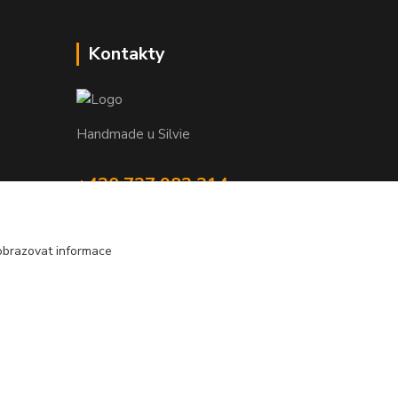
Kontakty
Handmade u Silvie
+420 737 983 314
handmade.usilvie@email.cz
obrazovat informace
Vytvořeno na
Eshop-rychle.cz