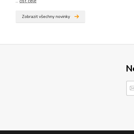
...
číst celé
Zobrazit všechny novinky
N