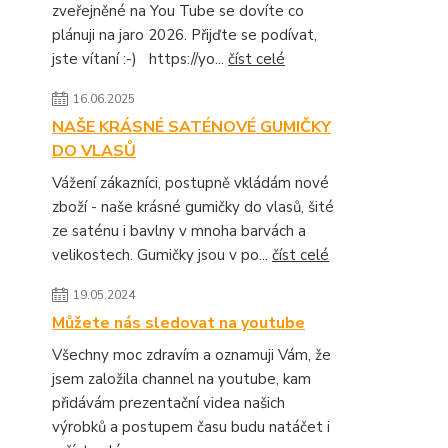
zveřejněné na You Tube se dovíte co
plánuji na jaro 2026. Přijďte se podívat,
jste vítaní :-) https://yo...
číst celé
16.06.2025
NAŠE KRÁSNÉ SATÉNOVÉ GUMIČKY
DO VLASŮ
Vážení zákazníci, postupně vkládám nové
zboží - naše krásné gumičky do vlasů, šité
ze saténu i bavlny v mnoha barvách a
velikostech. Gumičky jsou v po...
číst celé
19.05.2024
Můžete nás sledovat na youtube
Všechny moc zdravím a oznamuji Vám, že
jsem založila channel na youtube, kam
přidávám prezentační videa našich
výrobků a postupem času budu natáčet i