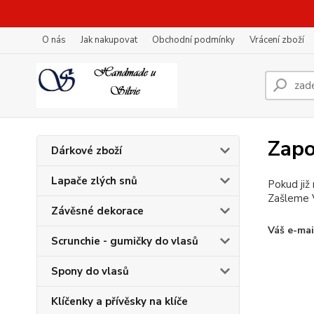
O nás
Jak nakupovat
Obchodní podmínky
Vrácení zboží
Zapo
Dárkové zboží
Lapače zlých snů
Pokud již
Zašleme V
Závěsné dekorace
Váš e-mai
Scrunchie - gumičky do vlasů
Spony do vlasů
Klíčenky a přívěsky na klíče