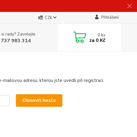
Přihlášení
CZK
 si rady? Zavolejte.
0
ks
za
0 Kč
 737 983 314
mailovou adresu, kterou jste uvedli při registraci.
Obnovit heslo