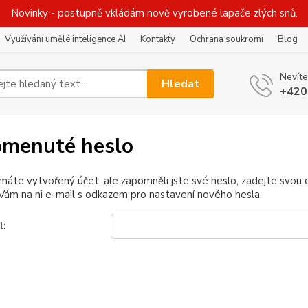
Novinky - postupně vkládám nově vyrobené lapače zlých snů.
Využívání umělé inteligence AI
Kontakty
Ochrana soukromí
Blog
Nevíte
Hledat
+420
menuté heslo
 máte vytvořený účet, ale zapomněli jste své heslo, zadejte svou e-
ám na ni e-mail s odkazem pro nastavení nového hesla.
l: