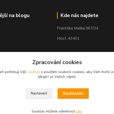
ější na blogu
Kde nás najdete
Františka Malíka 967/24
Most, 43401
Zpracování cookies
eři potřebují Váš
souhlas
s použitím souborů cookies, aby Vám mohli z
týkající se Vašich zájmů.
Souhlasím
Nastavení
Souhlas můžete odmítnout
zde
.