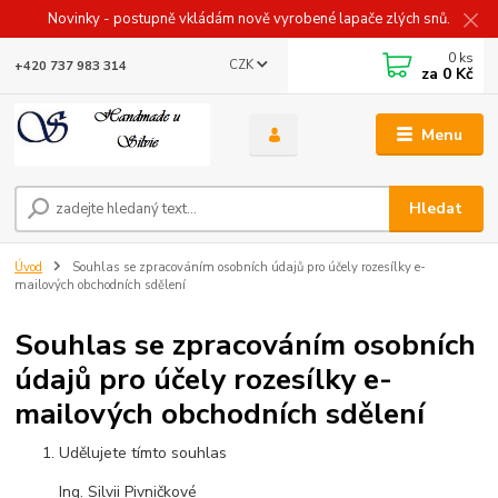
Novinky - postupně vkládám nově vyrobené lapače zlých snů.
0
ks
CZK
+420 737 983 314
za
0 Kč
Menu
Hledat
Úvod
Souhlas se zpracováním osobních údajů pro účely rozesílky e-
mailových obchodních sdělení
Souhlas se zpracováním osobních
údajů pro účely rozesílky e-
mailových obchodních sdělení
Udělujete tímto souhlas
Ing. Silvii Pivničkové