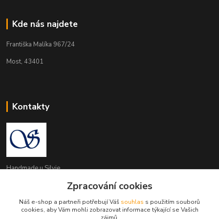
Kde nás najdete
Františka Malíka 967/24
Most, 43401
Kontakty
Handmade u Silvie
Zpracování cookies
+420 737 983 314
Náš e-shop a partneři potřebují Váš
souhlas
s použitím souborů
cookies, aby Vám mohli zobrazovat informace týkající se Vašich
handmade.usilvie@email.cz
zájmů.