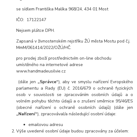
se sídlem Františka Malíka 968/24, 434 01 Most
IČO: 17122147
Nejsem plátce DPH.
Zapsaná v živnostenském rejstříku ŽÚ města Mostu pod č.j.
MmM/061414/2022/OŽÚ/HČ.
pro prodej zboží prostřednictvím on-line obchodu
umístěného na internetové adrese
www.handmadeusilvie.cz
(dále jen
„Správce“
), aby ve smyslu nařízení Evropského
parlamentu a Rady (EU) č. 2016/679 o ochraně fyzických
osob v souvislosti se zpracováním osobních údajů a o
volném pohybu těchto údajů a o zrušení směrnice 95/46/ES
(obecné nařízení o ochraně osobních údajů) (dále jen
„Nařízení“
), zpracovával/a následující osobní údaje:
emailovou adresu
Výše uvedené osobní údaje budou zpracovány za účelem: