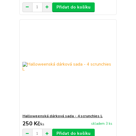
Přidat do košíku
Halloweenská dárková sada - 4 scrunchies L
250 Kč
skladem 3 ks
/
ks
Přidat do košíku