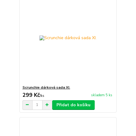
Scrunchie dárková sada XI.
299 Kč
skladem 5 ks
/
ks
Přidat do košíku