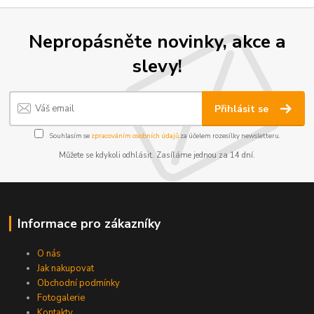
Nepropásněte novinky, akce a
slevy!
Přihlásit se
Souhlasím se
zpracováním osobních údajů
za účelem rozesílky newsletteru.
Můžete se kdykoli odhlásit. Zasíláme jednou za 14 dní.
Informace pro zákazníky
O nás
Jak nakupovat
Obchodní podmínky
Fotogalerie
Kontakty