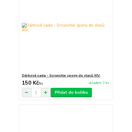
Dárková sada - Scrunchie spony do vlasů XIV.
150 Kč
skladem 3 ks
/
ks
Přidat do košíku