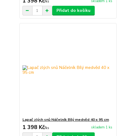
1 398 Kč
skladem 1 ks
/
ks
Přidat do košíku
Lapač zlých snů Náčelník Bílý medvěd 40 x 95 cm
1 398 Kč
skladem 1 ks
/
ks