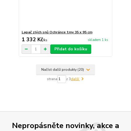
Lapač zlých snů Ochránce tmy 35 x 95 cm
1 332 Kč
skladem 1 ks
/
ks
Přidat do košíku
Načíst další produkty (20)
strana
z 3
další
Nepropásněte novinky, akce a