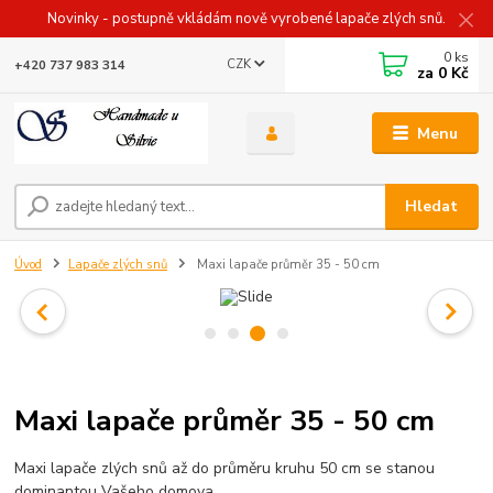
Novinky - postupně vkládám nově vyrobené lapače zlých snů.
0
ks
CZK
+420 737 983 314
za
0 Kč
Menu
Hledat
Úvod
Lapače zlých snů
Maxi lapače průměr 35 - 50 cm
Maxi lapače průměr 35 - 50 cm
Maxi lapače zlých snů až do průměru kruhu 50 cm se stanou
dominantou Vašeho domova.