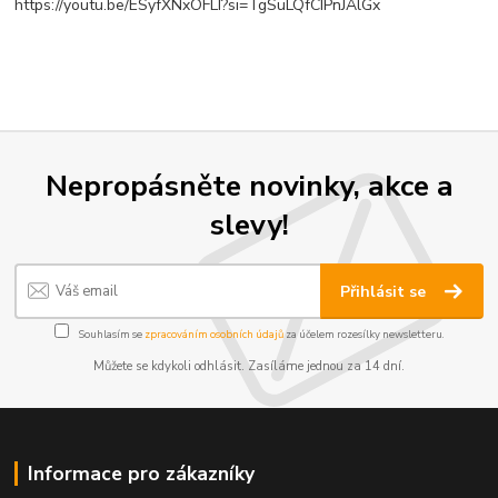
https://youtu.be/ESyfXNxOFLI?si=TgSuLQfCIPnJAlGx
Nepropásněte novinky, akce a
slevy!
Přihlásit se
Souhlasím se
zpracováním osobních údajů
za účelem rozesílky newsletteru.
Můžete se kdykoli odhlásit. Zasíláme jednou za 14 dní.
Informace pro zákazníky