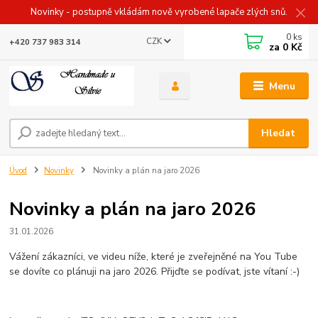
Novinky - postupně vkládám nově vyrobené lapače zlých snů.
0
ks
CZK
+420 737 983 314
za
0 Kč
Menu
Hledat
Úvod
Novinky
Novinky a plán na jaro 2026
Novinky a plán na jaro 2026
31.01.2026
Vážení zákazníci, ve videu níže, které je zveřejněné na You Tube
se dovíte co plánuji na jaro 2026. Přijďte se podívat, jste vítaní :-)