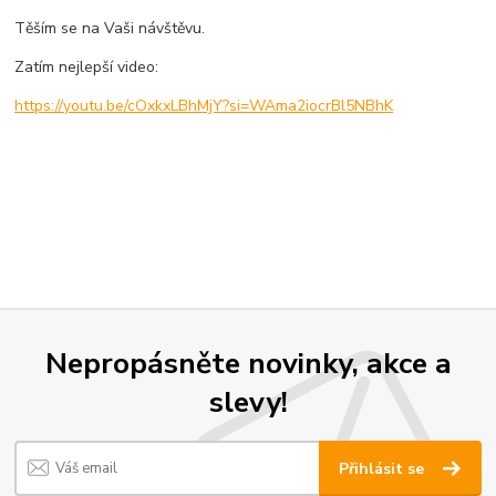
Těším se na Vaši návštěvu.
Zatím nejlepší video:
https://youtu.be/cOxkxLBhMjY?si=WAma2iocrBl5NBhK
Nepropásněte novinky, akce a
slevy!
Přihlásit se