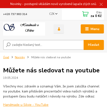
Novinky - postupně vkládám nově vyrobené lapače zlých snů.
0
ks
CZK
+420 737 983 314
za
0 Kč
Menu
Hledat
Úvod
Novinky
Můžete nás sledovat na youtube
Můžete nás sledovat na youtube
19.05.2024
Všechny moc zdravím a oznamuji Vám, že jsem založila channel
na youtube, kam přidávám prezentační videa našich výrobků a
postupem času budu natáčet i návody na výrobu. Zde odkaz:
Handmade u Silvie - YouTube