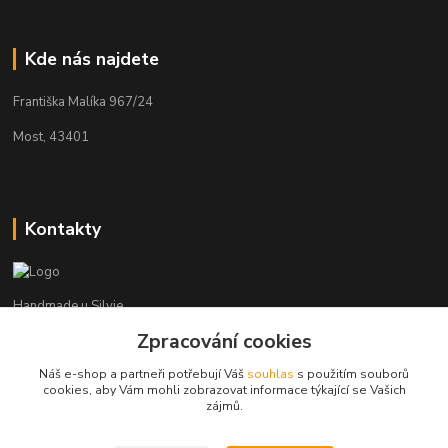
Kde nás najdete
Františka Malíka 967/24
Most, 43401
Kontakty
Handmade u Silvie
Zpracování cookies
+420 737 983 314
Náš e-shop a partneři potřebují Váš
souhlas
s použitím souborů
cookies, aby Vám mohli zobrazovat informace týkající se Vašich
handmade.usilvie@email.cz
zájmů.