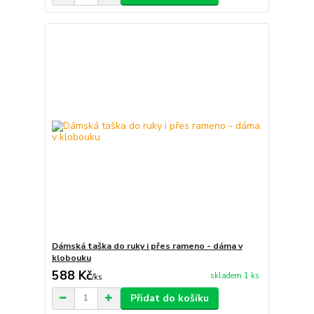
Dámská taška do ruky i přes rameno - dáma v
klobouku
588 Kč
skladem 1 ks
/
ks
Přidat do košíku