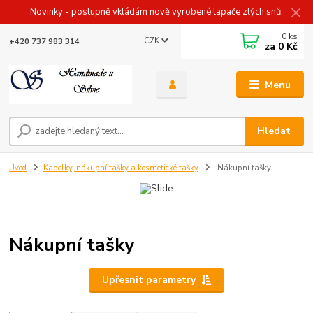
Novinky - postupně vkládám nově vyrobené lapače zlých snů.
0
ks
CZK
+420 737 983 314
za
0 Kč
Menu
Hledat
Úvod
Kabelky, nákupní tašky a kosmetické tašky
Nákupní tašky
Nákupní tašky
Upřesnit parametry