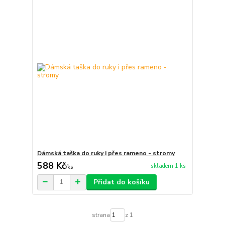
Dámská taška do ruky i přes rameno - stromy
588 Kč
skladem 1 ks
/
ks
Přidat do košíku
strana
z 1