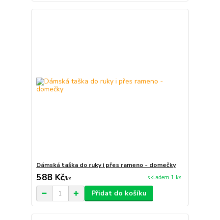
Dámská taška do ruky i přes rameno - domečky
588 Kč
skladem 1 ks
/
ks
Přidat do košíku