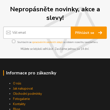
Nepropásněte novinky, akce a
slevy!
Přihlásit se
Souhlasím se
zpracováním osobních údajů
za účelem rozesílky newsletteru.
Můžete se kdykoli odhlásit. Zasíláme jednou za 14 dní.
Informace pro zákazníky
O nás
Jak nakupovat
Obchodní podmínky
Fotogalerie
Kontakty
Blog