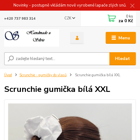
Novinky - postupně vkládám nově vyrobené lapače zlých snů.
0
ks
CZK
+420 737 983 314
za
0 Kč
Menu
Hledat
Úvod
Scrunchie - gumičky do vlasů
Scrunchie gumička bílá XXL
Scrunchie gumička bílá XXL