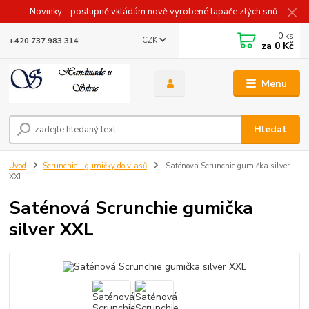
Novinky - postupně vkládám nově vyrobené lapače zlých snů.
0
ks
CZK
+420 737 983 314
za
0 Kč
Menu
Hledat
Úvod
Scrunchie - gumičky do vlasů
Saténová Scrunchie gumička silver
XXL
Saténová Scrunchie gumička
silver XXL