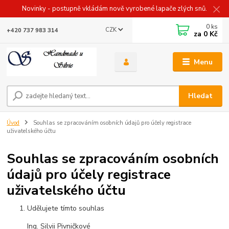
Novinky - postupně vkládám nově vyrobené lapače zlých snů.
0
ks
CZK
+420 737 983 314
za
0 Kč
Menu
Hledat
Úvod
Souhlas se zpracováním osobních údajů pro účely registrace
uživatelského účtu
Souhlas se zpracováním osobních
údajů pro účely registrace
uživatelského účtu
Udělujete tímto souhlas
Ing. Silvii Pivničkové