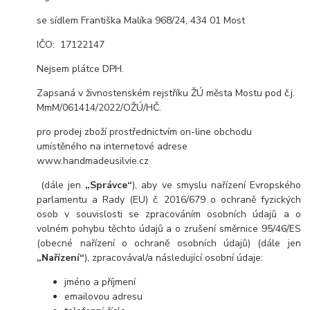
se sídlem Františka Malíka 968/24, 434 01 Most
IČO: 17122147
Nejsem plátce DPH.
Zapsaná v živnostenském rejstříku ŽÚ města Mostu pod č.j.
MmM/061414/2022/OŽÚ/HČ.
pro prodej zboží prostřednictvím on-line obchodu
umístěného na internetové adrese
www.handmadeusilvie.cz
(dále jen
„Správce“
), aby ve smyslu nařízení Evropského
parlamentu a Rady (EU) č. 2016/679 o ochraně fyzických
osob v souvislosti se zpracováním osobních údajů a o
volném pohybu těchto údajů a o zrušení směrnice 95/46/ES
(obecné nařízení o ochraně osobních údajů) (dále jen
„Nařízení“
), zpracovával/a následující osobní údaje:
jméno a příjmení
emailovou adresu