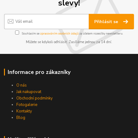
slevy!
Přihlásit se
Souhlasím se
zpracováním osobních údajů
za účelem rozesílky newsletteru.
Můžete se kdykoli odhlásit. Zasíláme jednou za 14 dní.
Informace pro zákazníky
O nás
Jak nakupovat
Obchodní podmínky
Fotogalerie
Kontakty
Blog