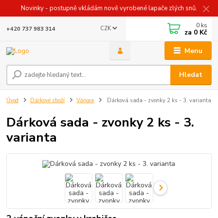
Novinky - postupně vkládám nově vyrobené lapače zlých snů.
0
ks
CZK
+420 737 983 314
za
0 Kč
Menu
Hledat
Úvod
Dárkové zboží
Vánoce
Dárková sada - zvonky 2 ks - 3. varianta
Dárková sada - zvonky 2 ks - 3.
varianta