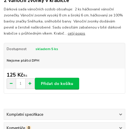
2 vánoční zvonky v krabičce
Dárková sada vánočních ozdob obsahuje: 2 ks háčkované vánoční
zvonečky. Vánoční zvonek vysoký 8 cm a široký 6 cm, háčkovaný ze 100%
bavlny značky Sněhurka, sněhobílé barvy. Vánoční zvonky dodávám
pevně a čerstvě naškrobené. Sadu odesílám zabalenou v bílé dárkové
krabičce s průhledným víkem. Krabič...
celý popis
Dostupnost
skladem 5 ks
Nejsme plátci DPH
125 Kč
/
ks
Přidat do košíku
Kompletní specifikace
Komentáře
0