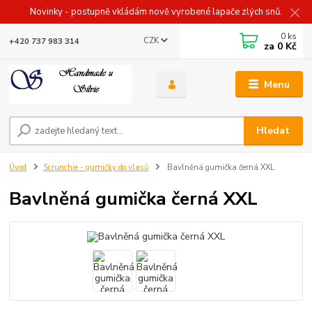
Novinky - postupně vkládám nově vyrobené lapače zlých snů.
0
ks
CZK
+420 737 983 314
za
0 Kč
Menu
Hledat
Úvod
Scrunchie - gumičky do vlasů
Bavlněná gumička černá XXL
Bavlněná gumička černá XXL