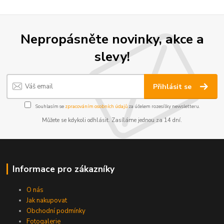
Nepropásněte novinky, akce a
slevy!
Přihlásit se
Souhlasím se
zpracováním osobních údajů
za účelem rozesílky newsletteru.
Můžete se kdykoli odhlásit. Zasíláme jednou za 14 dní.
Informace pro zákazníky
O nás
Jak nakupovat
Obchodní podmínky
Fotogalerie